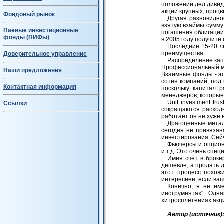
положении дел дивиде
акции крупных, процв
Фондовый рынок
Другая разновидно
взятую взаймы сумму 
Паевые инвестиционные
погашения облигации 
фонды (ПИФы)
в 2005 году получите
Последние 15-20 л
преимущества:
Доверительное управление
Распределение капи
Профессиональный м
Наши предложения
Взаимные фонды - эт
сотен компаний, под
Контактная информация
поскольку капитал 
менеджеров, которые
Unit investment t
Ссылки
сокращаются расходы
работает он не хуже 
Драгоценные метал
сегодня не привязан
инвестирования. Сейч
Фьючерсы и опционы
и т.д. Это очень сп
Имея счёт в броке
дешевле, а продать д
этот процесс похож
интереснее, если ваше
Конечно, я не им
инструментах". Одна
хитросплетениях акци
Автор (источник)