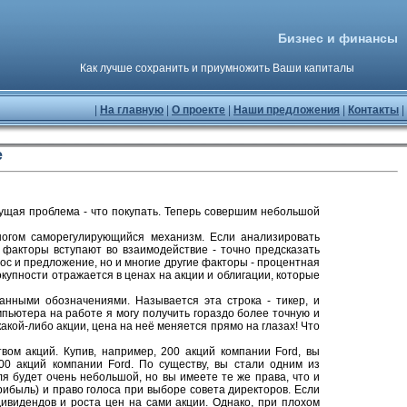
Бизнес и финансы
Как лучше сохранить и приумножить Ваши капиталы
|
На главную
|
О проекте
|
Наши предложения
|
Контакты
|
е
ущая проблема - что покупать. Теперь совершим небольшой
ногом саморегулирующийся механизм. Если анализировать
е факторы вступают во взаимодействие - точно предсказать
ос и предложение, но и многие другие факторы - процентная
окупности отражается в ценах на акции и облигации, которые
анными обозначениями. Называется эта строка - тикер, и
пьютера на работе я могу получить гораздо более точную и
кой-либо акции, цена на неё меняется прямо на глазах! Что
вом акций. Купив, например, 200 акций компании Ford, вы
00 акций компании Ford. По существу, вы стали одним из
я будет очень небольшой, но вы имеете те же права, что и
рибыль) и право голоса при выборе совета директоров. Если
ивидендов и роста цен на сами акции. Однако, при плохом