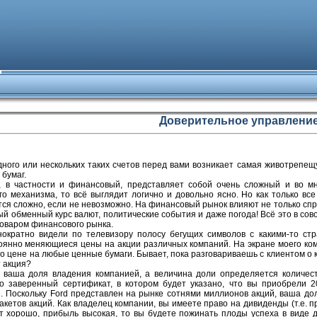
Доверительное управлени
ного или нескольких таких счетов перед вами возникает самая животрепещ
 бумаг.
 в частности и финансовый, представляет собой очень сложный и во м
го механизма, то всё выглядит логично и довольно ясно. Но как только вс
ся сложно, если не невозможно. На финансовый рынок влияют не только спр
й обменный курс валют, политические события и даже погода! Всё это в сов
оваром финансового рынка.
нократно видели по телевизору полосу бегущих символов с какими-то стр
оянно меняющиеся цены на акции различных компаний. На экране моего ком
цене на любые ценные бумаги. Бывает, пока разговариваешь с клиентом о ка
т акция?
то ваша доля владения компанией, а величина доли определяется количест
о заверенный сертификат, в котором будет указано, что вы приобрели 2
. Поскольку Ford представлен на рынке сотнями миллионов акций, ваша дол
кетов акций. Как владелец компании, вы имеете право на дивиденды (т.е. п
т хорошо, прибыль высокая, то вы будете пожинать плоды успеха в виде д