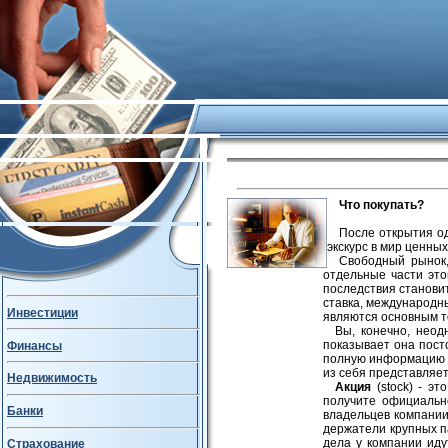
Что покупать?
После открытия од
экскурс в мир ценных
Свободный рынок,
отдельные части это
последствия становит
ставка, международны
Инвестиции
являются основным т
Вы, конечно, неод
показывает она пост
Финансы
полную информацию о 
из себя представляе
Недвижимость
Акция
(stock) - э
получите официальн
Банки
владельцев компании
держатели крупных па
дела у компании иду
Страхование