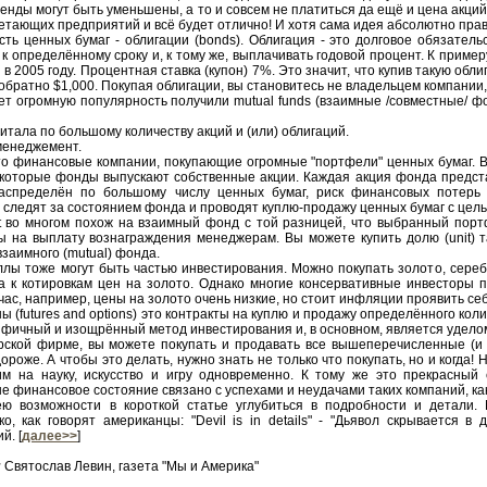
нды могут быть уменьшены, а то и совсем не платиться да ещё и цена акций
етающих предприятий и всё будет отлично! И хотя сама идея абсолютно прав
сть ценных бумаг - облигации (bonds). Облигация - это долговое обязате
к определённому сроку и, к тому же, выплачивать годовой процент. К пример
в 2005 году. Процентная ставка (купон) 7%. Это значит, что купив такую обли
 обратно $1,000. Покупая облигации, вы становитесь не владельцем компании,
ет огромную популярность получили mutual funds (взаимные /совместные/ ф
тала по большому количеству акций и (или) облигаций.
енеджемент.
о финансовые компании, покупающие огромные "портфели" ценных бумаг. В 
 которые фонды выпускают собственные акции. Каждая акция фонда предст
распределён по большому числу ценных бумаг, риск финансовых потерь
 следят за состоянием фонда и проводят куплю-продажу ценных бумаг с цел
rust во многом похож на взаимный фонд с той разницей, что выбранный по
 на выплату вознаграждения менеджерам. Вы можете купить долю (unit) та
взаимного (mutual) фонда.
лы тоже могут быть частью инвестирования. Можно покупать золото, сереб
а к котировкам цен на золото. Однако многие консервативные инвесторы 
ас, например, цены на золото очень низкие, но стоит инфляции проявить себ
 (futures and options) это контракты на куплю и продажу определённого коли
ецифичный и изощрённый метод инвестирования и, в основном, является удел
рской фирме, вы можете покупать и продавать все вышеперечисленные (и м
ороже. А чтобы это делать, нужно знать не только что покупать, но и когд
им на науку, искусство и игру одновременно. К тому же это прекрасный
 финансовое состояние связано с успехами и неудачами таких компаний, как Mic
ею возможности в короткой статье углубиться в подробности и детали
ко, как говорят американцы: "Devil is in details" - "Дьявол скрывается
й. [
далее>>
]
:
Святослав Левин, газета "Мы и Америка"