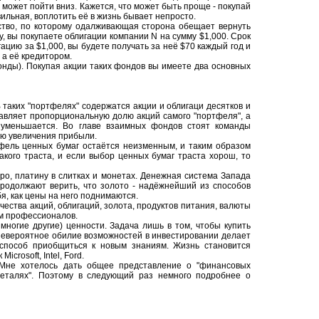
 может пойти вниз. Кажется, что может быть проще - покупай
ильная, воплотить её в жизнь бывает непросто.
льство, по которому одалживающая сторона обещает вернуть
у, вы покупаете облигации компании N на сумму $1,000. Срок
гацию за $1,000, вы будете получать за неё $70 каждый год и
 а её кредитором.
онды). Покупая акции таких фондов вы имеете два основных
таких "портфелях" содержатся акции и облигаци десятков и
авляет пропорциональную долю акций самого "портфеля", а
 уменьшается. Во главе взаимных фондов стоят команды
ью увеличения прибыли.
ртфель ценных бумаг остаётся неизменным, и таким образом
кого траста, и если выбор ценных бумаг траста хорош, то
ро, платину в слитках и монетах. Денежная система Запада
продолжают верить, что золото - надёжнейший из способов
я, как цены на него поднимаются.
чества акций, облигаций, золота, продуктов питания, валюты
ом профессионалов.
ногие другие) ценности. Задача лишь в том, чтобы купить
а! Невероятное обилие возможностей в инвестировании делает
 способ приобщиться к новым знаниям. Жизнь становится
rosoft, Intel, Ford.
. Мне хотелось дать общее представление о "финансовых
 в деталях". Поэтому в следующий раз немного подробнее о