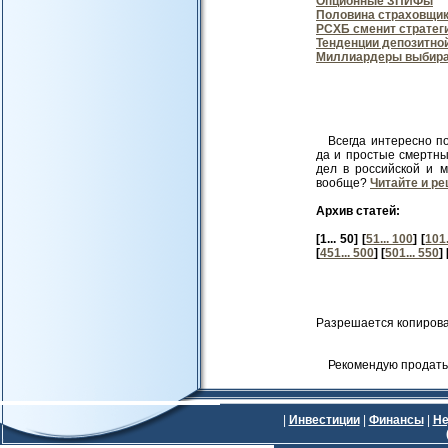
Опционные ЗПИФы
Половина страховщико
РСХБ сменит стратег
Тенденции депозитной
Миллиардеры выбир
Всегда интересно по
да и простые смертн
дел в российской и 
вообще?
Читайте и ре
Архив статей:
[1... 50] [
51... 100
] [
101.
[
451... 500
] [
501... 550
] 
Разрешается копирова
Рекомендую продать 
|
Инвестиции
|
Финансы
|
Не