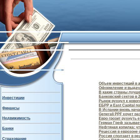
Объем инвестиций в 
Оформление и выдача
В какие страны лучше
Банковский сектор в 
Инвестиции
Рынок рухнул к ново
ЕБРР и East Capital п
Финансы
В Испании вновь нач
Generali PPF хочет р
Недвижимость
Евро грозит рухнуть 
Герман Греф зазывае
Нефтяная копилка: ч
Банки
Рецессия в еврозоне 
Россия сползает в р
Страхование