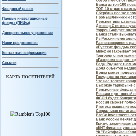
Обзор ПИФов от Наци
Банки из топ-100 по
Фондовый рынок
ТОП-10 стран с самы
Сбербанк все же вло
Промышленники и стр
Паевые инвестиционные
Перспективы развив
фонды (ПИФы)
Джозеф Стиглиц пуга
Уоррен Баффет вложи
Доверительное управление
Банки стали выбиват
Из России нелегально
Развивающиеся страны
Наши предложения
«Русские фонды» соб
Минфин закрывает оч
Контактная информация
Торговля спиртными 
«Газпром» создает к
Ссылки
Радж Раджаратнам мо
Доля объектов недви
Водка может подешев
КАРТА ПОСЕТИТЕЛЕЙ
Государство усиливае
Что нас толкает копи
Высокие тарифы не 
Пенсионные фонды п
Россию ждет новый в
ФССН будет банкроти
Россия сможет полнос
Ипотека вышла из ко
Социальная политика 
BroCo Investments ос
Банк России меняет 
Кризис заканчивается
«КИТ Финанс» уплыва
УК "Райффайзен Капи