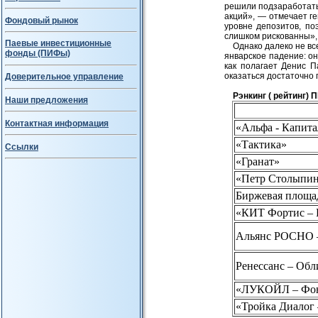
решили подзаработать
акций», — отмечает г
Фондовый рынок
уровне депозитов, по
слишком рискованны», 
Паевые инвестиционные
Однако далеко не в
фонды (ПИФы)
январское падение: он
как полагает Денис П
оказаться достаточно
Доверительное управление
Рэнкинг ( рейтинг)
Наши предложения
Контактная информация
«Альфа - Капит
«Тактика»
Ссылки
«Гранат»
«Петр Столыпи
Биржевая площа
«КИТ Фортис – Р
Альянс РОСНО 
Ренессанс – Об
«ЛУКОЙЛ – Фон
«Тройка Диалог