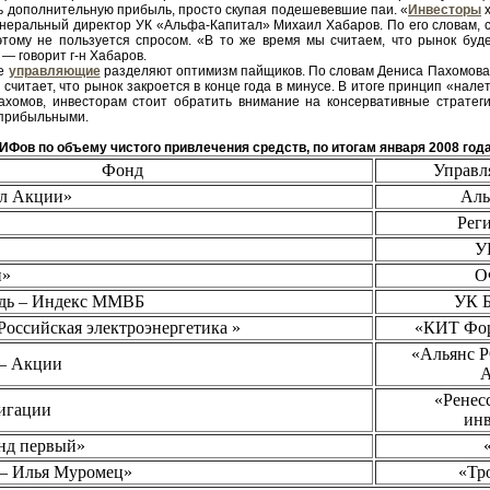
 дополнительную прибыль, просто скупая подешевевшие паи. «
Инвесторы
х
енеральный директор УК «Альфа-Капитал» Михаил Хабаров. По его словам, 
этому не пользуется спросом. «В то же время мы считаем, что рынок бу
— говорит г-н Хабаров.
се
управляющие
разделяют оптимизм пайщиков. По словам Дениса Пахомова, д
 считает, что рынок закроется в конце года в минусе. В итоге принцип «на
ахомов, инвесторам стоит обратить внимание на консервативные стратеги
 прибыльными.
 ПИФов по объему чистого привлечения средств, по итогам января 2008 год
Фонд
Управл
ал Акции»
Аль
Рег
У
н»
О
дь – Индекс ММВБ
УК 
оссийская электроэнергетика »
«КИТ Фор
«Альянс 
– Акции
А
«Ренес
лигации
ин
д первый»
 – Илья Муромец»
«Тр