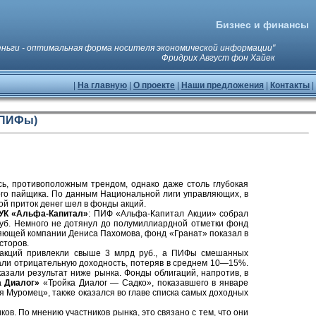
Бизнес и финансы
еньги - оптимальная форма носителя экономической информации"
Фридрих Август фон Хайек
|
На главную
|
О проекте
|
Наши предложения
|
Контакты
|
(ПИФы)
сь, противоположным трендом, однако даже столь глубокая
ого пайщика. По данным Национальной лиги управляющих, в
ой приток денег шел в фонды акций.
УК «Альфа-Капитал»
: ПИФ «Альфа-Капитал Акции» собрал
уб. Немного не дотянул до полумиллиардной отметки фонд
ляющей компании Дениса Пахомова, фонд «Гранат» показал в
сторов.
кций привлекли свыше 3 млрд руб., а ПИФы смешанных
али отрицательную доходность, потеряв в среднем 10—15%.
азали результат ниже рынка. Фонды облигаций, напротив, в
а Диалог»
«Тройка Диалог — Садко», показавшего в январе
 Муромец», также оказался во главе списка самых доходных
ов. По мнению участников рынка, это связано с тем, что они