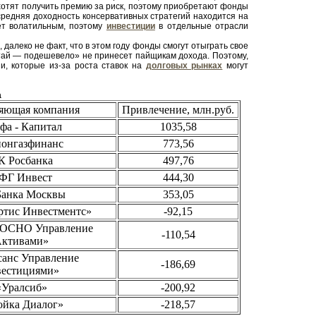
отят получить премию за риск, поэтому приобретают фонды
средняя доходность консервативных стратегий находится на
дет волатильным, поэтому
инвестиции
в отдельные отрасли
алеко не факт, что в этом году фонды смогут отыграть свое
летай — подешевело» не принесет пайщикам дохода. Поэтому,
и, которые из-за роста ставок на
долговых рынках
могут
а
яющая компания
Привлечение, млн.руб.
фа - Капитал
1035,58
ионгазфинанс
773,56
К Росбанка
497,76
ФГ Инвест
444,30
Банка Москвы
353,05
тис Инвестментс»
-92,15
РОСНО Управление
-110,54
ктивами»
санс Управление
-186,69
вестициями»
«Уралсиб»
-200,92
ойка Диалог»
-218,57