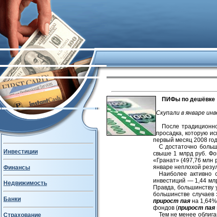
ПИФы по дешёвке
Cкупали в январе ин
После традиционно
просадка, которую и
первый месяц 2008 го
С достаточно больш
Инвестиции
свыше 1 млрд руб. Фо
«Гранат» (497,76 млн 
январе неплохой резул
Финансы
Наиболее активно 
инвестиций — 1,44 мл
Недвижимость
Правда, большинству 
большинстве случаев
Банки
прирост пая
на 1,64%
фондов (
прирост пая
Тем не менее облига
Страхование