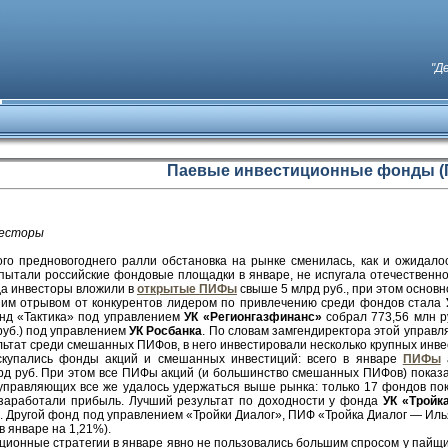
"Д
Паевые инвестиционные фонды 
весторы
го предновогоднего ралли обстановка на рынке сменилась, как и ожидало
спытали российские фондовые площадки в январе, не испугала отечественн
да инвесторы вложили в
открытые ПИФы
свыше 5 млрд руб., при этом основн
им отрывом от конкурентов лидером по привлечению среди фондов стала
нд «Тактика» под управлением
УК «Регионгазфинанс»
собрал 773,56 млн р
руб.) под управлением
УК Росбанка
. По словам замгендиректора этой управ
ьтат среди смешанных ПИФов, в него инвестировали несколько крупных инве
скупались фонды акций и смешанных инвестиций: всего в январе
ПИФы
а
рд руб. При этом все ПИФы акций (и большинство смешанных ПИФов) показ
управляющих все же удалось удержаться выше рынка: только 17 фондов пок
 заработали прибыль. Лучший результат по доходности у фонда
УК «Тройк
. Другой фонд под управлением «Тройки Диалог», ПИФ «Тройка Диалог — Илья
в январе на 1,21%).
ционные стратегии в январе явно не пользовались большим спросом у пайщик