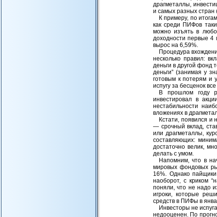
драгметаллы, инвести
и самых разных стран 
К примеру, по итог
как среди ПИФов так
можно изъять в любо
доходности первые 4 
вырос на 6,59%.
Процедура вхождени
несколько правил: вк
деньги в другой фонд 
деньги” (занимая у зн
готовым к потерям и 
испугу за бесценок все
В прошлом году р
инвестировал в акци
нестабильности наиб
вложениях в драгметал
Кстати, появился и
— срочный вклад, ста
или драгметаллы, кур
составляющих: миним
достаточно велик, мн
делать с умом.
Напомним, что в на
мировых фондовых р
16%. Однако пайщики
наоборот, с криком “
поняли, что не надо 
игроки, которые реш
средств в ПИФы в янва
Инвесторы не испуга
недооценен. По прогн