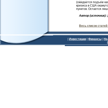
(ожидается подъем ка
кризиса в США окажутс
пунктов. Остается лиш
Авт
ор (источник):
Весь список статей
|
Инвестиции
|
Финансы
|
Не