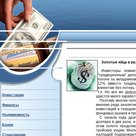
Золотые яйца в ра
Инвесторы ломаю
“традиционным” депо
погоне за вкладчико
12% (вместо тради
клиентам без потерь 
т.п. Но все же
инфл
Инвестиции
удастся много заработ
Поэтому многие сег
мнению ряда аналити
Финансы
инвестиций в текуще
фондовых рынков и пр
Недвижимость
С начала года дра
доллара в два раза, 
Банки
этом золото продолжа
тройскую унцию. Мног
палладий подорожают
Страхование