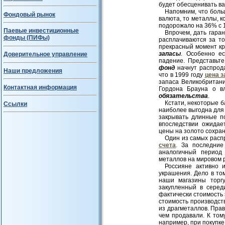
будет обесценивать в
Напомним, что боль
Фондовый рынок
валюта, то металлы, 
подорожало на 36% с 1
Паевые инвестиционные
Впрочем, дать гаран
фонды (ПИФы)
расплачиваются за то
прекрасный момент кр
запасы
. Особенно е
Доверительное управление
падение. Представьт
фонд
начнут распрода
Наши предложения
что в 1999 году
цена з
запаса Великобритан
Контактная информация
Гордона Брауна о в
обязательства
.
Кстати, некоторые б
Ссылки
наиболее выгодна для
закрывать длинные п
впоследствии ожидае
цены на золото сохран
Один из самых расп
счета
. За последние
аналогичный период 
металлов на мировом ры
Россияне активно 
украшения. Дело в то
наши магазины торг
закупленный в серед
фактически стоимость 
стоимость производств
из драгметаллов. Прав
чем продавали. К том
например, при покупке