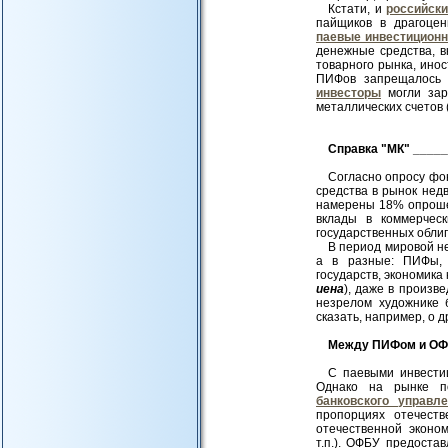
Кстати, и
российск
пайщиков в драгоце
паевые инвестицион
денежные средства, в
товарного рынка, ино
ПИФов запрещалось 
инвесторы
могли зар
металлических счетов 
Справка "МК" ____
Согласно опросу фо
средства в рынок нед
намерены 18% опрошен
вклады в коммерчес
государственных обли
В период мировой не
а в разные: ПИФы
государств, экономик
иена
), даже в произве
незрелом художнике 
сказать, например, о д
Между ПИФом и О
С паевыми инвести
Однако на рынке п
банковского управл
пропорциях отечест
отечественной эконом
т.п.). ОФБУ предост