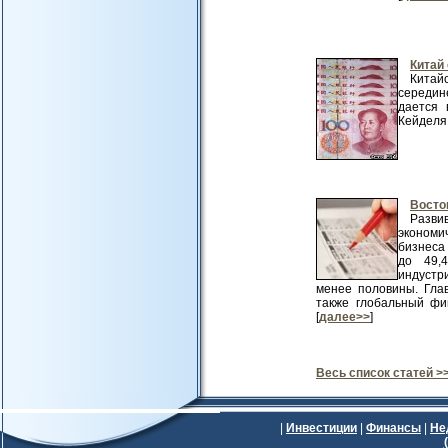
Китай
Китайс
середин
дается 
Кейделя .
Восто
Разви
экономи
бизнеса
до 49,
индустр
менее половины. Гла
также глобальный фи
[
далее>>
]
Весь список статей >
|
Инвестиции
|
Финансы
|
Не