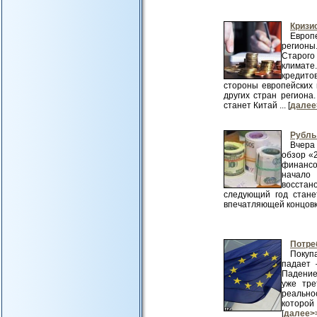
Кризи
Европ
регионы
Старого
климате
кредито
стороны европейских
других стран региона
станет Китай ... [
далее
Рубль
Вчера
обзор «
финансо
начало
восстан
следующий год стане
впечатляющей концовкой
Потре
Покуп
падает 
Падение
уже тре
реально
которой
[
далее>