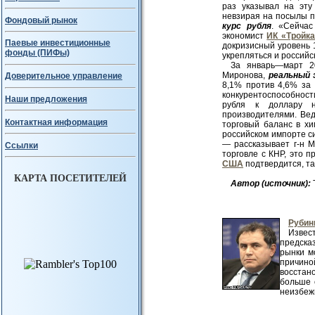
раз указывал на эту
невзирая на посылы 
Фондовый рынок
курс рубля
. «Сейчас
экономист
ИК «Тройка
Паевые инвестиционные
докризисный уровень 
фонды (ПИФы)
укрепляться и российс
За январь—март 20
Миронова,
реальный 
Доверительное управление
8,1% против 4,6% за
конкурентоспособност
Наши предложения
рубля к доллару н
производителями. Вед
Контактная информация
торговый баланс в х
российском импорте си
— рассказывает г-н М
Ссылки
торговле с КНР, это 
США
подтвердится, та
КАРТА ПОСЕТИТЕЛЕЙ
Авт
ор (источник):
Рубин
Извес
предска
рынки м
причино
восстан
больше 
неизбежно