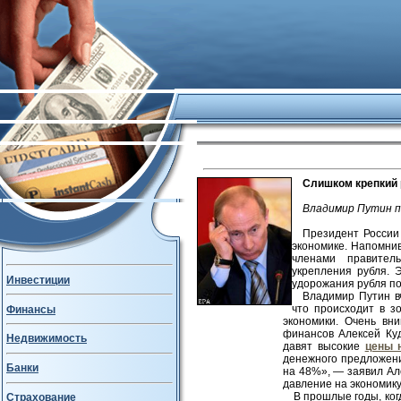
Слишком крепкий
Владимир Путин п
Президент России
экономике. Напомнив
членами правител
укрепления рубля. 
Инвестиции
удорожания рубля по
Владимир Путин в
что происходит в з
Финансы
экономики. Очень вн
финансов Алексей Ку
Недвижимость
давят высокие
цены 
денежного предложени
Банки
на 48%», — заявил Ал
давление на экономику
В прошлые годы, ко
Страхование