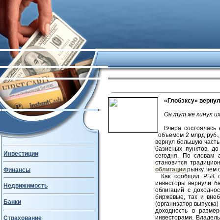
«Глобэксу» вернул
Oн тут же кинул и
Вчера состоялась
объемом 2 млрд руб.,
вернул большую часть
базисных пунктов, д
Инвестиции
сегодня. По словам 
становится традицио
облигации
рынку, чем 
Финансы
Как сообщил РБК d
инвесторы вернули ба
Недвижимость
облигаций с доходно
биржевые, так и вне
Банки
(организатор выпуска)
доходность в разме
инвесторами. Владель
Страхование