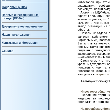
инвесторов, при это
двадцатки», — сообщил
Фондовый рынок
размещать новый
вып
Аналитик МДМ-банк
Паевые инвестиционные
оферты облигации вер
фонды (ПИФы)
есть если учесть, что 
вычислить, что не все
вывод облигаций на 
Доверительное управление
оферты.
Начальник отдела 
Наши предложения
удивлен действиями
нормальными, поскол
Контактная информация
Выпустить же новую с
первым такую практи
ситуация с ликвиднос
Ссылки
завершалась возврато
— отмечает Иван Мана
Стоит отметить, чт
уровень доходности о
положении, чем те, 
инвесторов, которых 
находится в
закрытом
Авт
ор (источник):
Инвесторы обналич
Вчерашние торги н
индексов за послед
продолжали отыгрывать
На российском фон