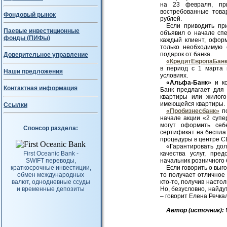
на 23 февраля, пр
востребованные това
Фондовый рынок
рублей.
Если приводить пр
Паевые инвестиционные
объявил о начале спе
фонды (ПИФы)
каждый клиент, офо
только необходимую 
подарок от банка.
Доверительное управление
«КредитЕвропаБан
в период с 1 марта 
Наши предложения
условиях.
«Альфа-Банк»
и к
Контактная информация
Банк предлагает для
квартиры или жилого
имеющейся квартиры.
Ссылки
«Пробизнесбанк»
по
начале акции «2 суп
могут оформить себе
Спонсор раздела:
сертификат на беспла
процедуры в центре СВ
«Гарантировать дол
First Oceanic Bank -
качества услуг, пре
SWIFT переводы,
начальник розничного
краткосрочные инвестиции,
Если говорить о выго
обмен международных
то получает отличное 
валют, однодневные ссуды
кто-то, получив насто
и временные депозиты
Но, безусловно, найду
– говорит Елена Речк
Авт
ор (источник):