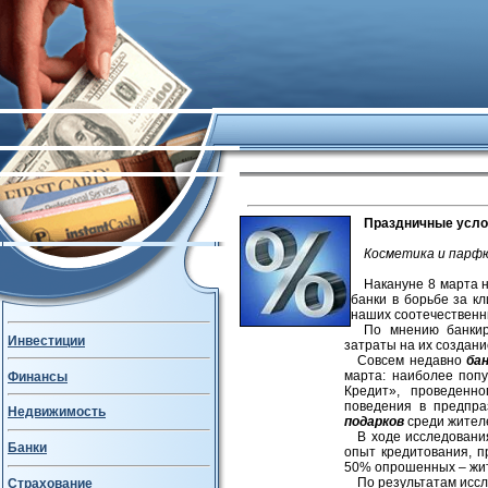
Праздничные усло
Косметика и парфю
Накануне 8 марта 
банки в борьбе за к
наших соотечественн
По мнению банкир
Инвестиции
затраты на их создани
Совсем недавно
ба
марта: наиболее поп
Финансы
Кредит», проведенно
поведения в предпр
Недвижимость
подарков
среди жителе
В ходе исследовани
Банки
опыт кредитования, 
50% опрошенных – жит
По результатам исс
Страхование