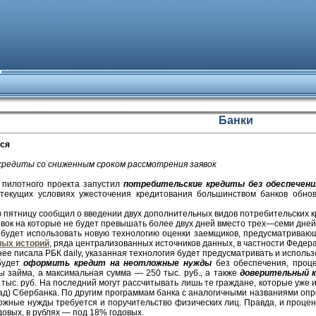
Банки
тся
редиты со сниженным сроком рассмотрения заявок
 пилотного проекта запустил
потребительские кредиты без обеспечени
в текущих условиях ужесточения кредитования большинством банков обно
пятницу сообщил о введении двух дополнительных видов потребительских кр
вок на которые не будет превышать более двух дней вместо трех—семи дней,
 будет использовать новую технологию оценки заемщиков, предусматриваю
ных историй
, ряда централизованных источников данных, в частности Феде
анее писала РБК daily, указанная технология будет предусматривать и исполь
будет
оформить кредит на неотложные нужды
без обеспечения, проце
ы займа, а максимальная сумма — 250 тыс. руб., а также
доверительный 
 тыс. руб. На последний могут рассчитывать лишь те граждане, которые уже
ад) Сбербанка. По другим программам банка с аналогичными названиями опр
ложные нужды требуется и поручительство физических лиц. Правда, и процен
довых, в рублях — под 18% годовых.