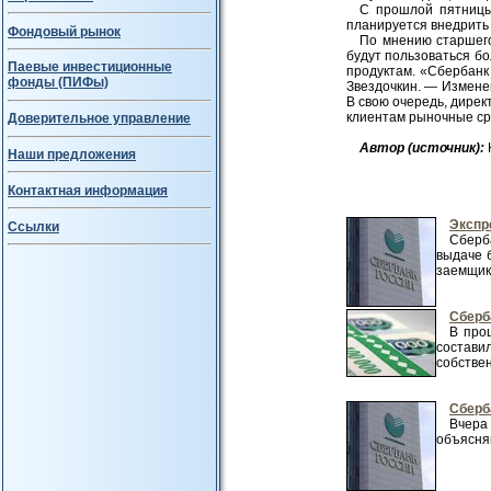
С прошлой пятницы 
планируется внедрить 
Фондовый рынок
По мнению старшего
будут пользоваться б
Паевые инвестиционные
продуктам. «Сбербанк 
фонды (ПИФы)
Звездочкин. — Измене
В свою очередь, дирек
клиентам рыночные сро
Доверительное управление
Авт
ор (источник):
Наши предложения
Контактная информация
Экспр
Ссылки
Сберба
выдаче 
заемщико
Сберб
В про
состави
собствен
Сберб
Вчера
объясняю