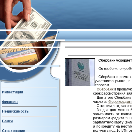
Сбербанк ускоряе
Он вводит потребк
Сбербанк в рамках
участников рынка, 
спросом.
Сбербанк
в прошлую 
Инвестиции
срок рассмотрения зая
Для этого Сбербанк
числе из
бюро кредит
Финансы
Отметим, что, как р
За два дня можно 
Недвижимость
зависимости от валют
размером кредита 500
Банки
зарплатную карту (вкл
а по кредиту на неот
получить под 16,5% го
Страхование