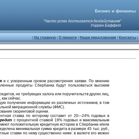
Бизнес и финансы
"Часто успех достигается бездействием"
Уоррен Баффет
|
На главную
|
О проекте
|
Наши предложения
|
Контакты
|
я
и с ускоренным сроком рассмотрения заявки. По мнению
вленные продукты Сбербанка будут пользоваться высоким
едитов, не требующих залога или поручительств других лиц,
 как сейчас.
щую получение информации из различных источников, в том
ральной миграционной службы (ФМС).
зование скоринговой оценки.
нтная ставка по которому составит от 20—24% годовых в
кредит
с процентной ставкой 19% годовых и максимальным
 имеют положительную кредитную историю в Сбербанке и/или
еделена минимальная сумма кредита в размере 45 тыс. руб.,
тные ставки по нему существенно ниже: в валюте его можно