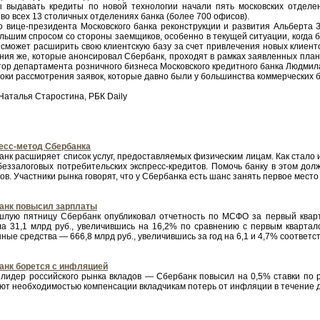
выдавать кредиты по новой технологии начали пять московских отделен
во всех 13 столичных отделениях банка (более 700 офисов).
 вице-президента Московского банка реконструкции и развития Альберта
ольшим спросом со стороны заемщиков, особенно в текущей ситуации, когда 
сможет расширить свою клиентскую базу за счет привлечения новых клиентов
ния же, которые анонсировал Сбербанк, проходят в рамках заявленных план
тор департамента розничного бизнеса Московского кредитного банка Людмил
ки рассмотрения заявок, которые давно были у большинства коммерческих б
Наталья Старостина, РБК Daily
есс-метод Сбербанка
нк расширяет список услуг, предоставляемых физическим лицам. Как стало из
беззалоговых потребительских экспресс-кредитов. Помочь банку в этом до
в. Участники рынка говорят, что у Сбербанка есть шанс занять первое место 
анк повысил зарплаты
шлую пятницу Сбербанк опубликовал отчетность по МСФО за первый кварт
ла 31,1 млрд руб., увеличившись на 16,2% по сравнению с первым квартало
ные средства — 666,8 млрд руб., увеличившись за год на 6,1 и 4,7% соответств
анк борется с инфляцией
 лидер российского рынка вкладов — Сбербанк повысил на 0,5% ставки по р
т необходимостью компенсации вкладчикам потерь от инфляции в течение двух