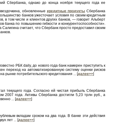
ий Сбербанка, однако до конца ноября текущего года ее
 Звездочкина, обновленные
кредитные продукты
Сбербанка
большинство банков ужесточает условия по своим кредитным
, в том числе и клиентов других банков, — говорит Альберт
ов банка по повышению гибкости и конкурентоспособности».
а Салигина считает, что Сбербанк просто предоставил своим
анков.
вестно РБК daily, до нового года банк намерен приступить к
лжен переход на автоматизированную систему оценки рисков
на рынке потребительского кредитования ... [
далее>>
]
ал текущего года. Согласно ей чистая прибыль Сбербанка
м 2007 года. Активы Сбербанка достигли 5,23 трлн руб., а
енно ... [
далее>>
]
ублевым вкладам сроком на два года. В банке эти действия
 лет ... [
далее>>
]